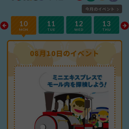
今月のイベント
3
10
11
12
13
MON
TUE
WED
THU
08月10日のイベント