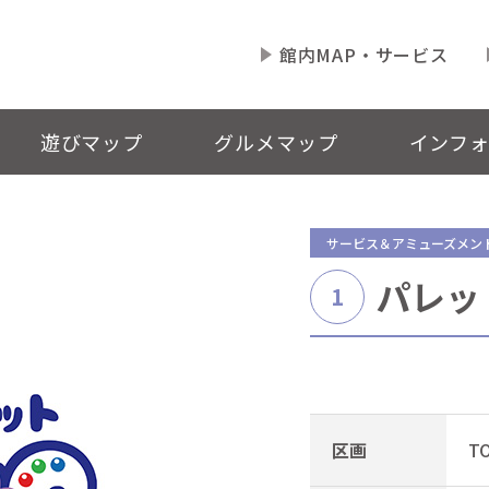
館内MAP・サービス
遊びマップ
グルメマップ
インフ
サービス＆アミューズメン
パレッ
1
区画
TO