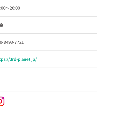
:00～20:00
金
0-8493-7721
tps://3rd-planet.jp/