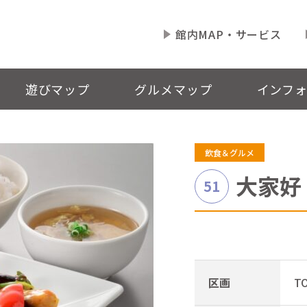
館内MAP・サービス
遊びマップ
グルメマップ
インフ
飲食＆グルメ
大家好
51
区画
T