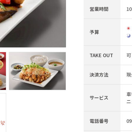
営業時間
10
予算
TAKE OUT
可
決済方法
現
車
サービス
ニ
電話番号
09