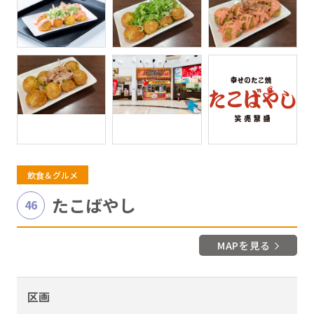
飲食＆グルメ
たこばやし
46
MAPを見る
区画