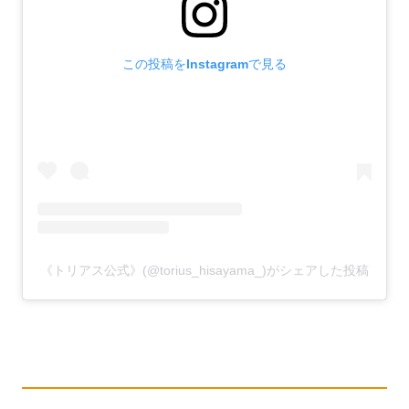
この投稿をInstagramで見る
《トリアス公式》(@torius_hisayama_)がシェアした投稿