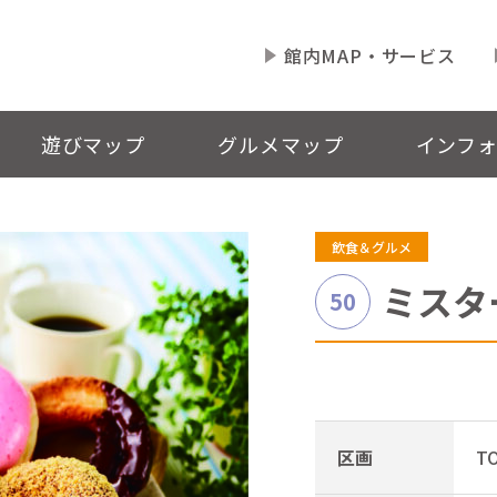
館内MAP・サービス
遊びマップ
グルメマップ
インフ
飲食＆グルメ
ミスタ
50
区画
T