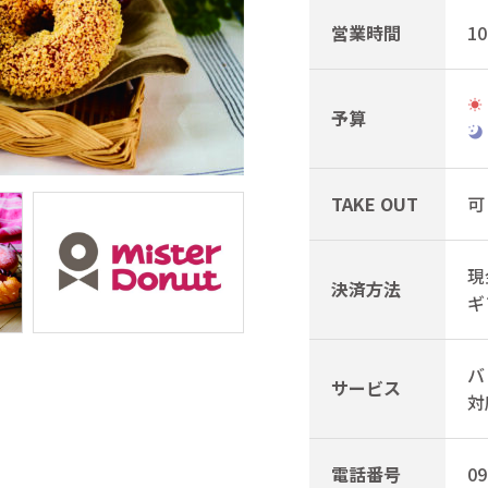
営業時間
10
予算
TAKE OUT
可
現
決済方法
ギ
バ
サービス
対
電話番号
09