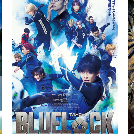
いります。
個人情報等の第三者提供について
「個人情報の保護に関する法律」その
他の法令に定める場合を除き、個人情
報等をあらかじめお客様の同意を得る
ことなく第三者に提供することはあり
ません。
個人情報等の共同利用について
利用目的の達成のために個人情報等を
有限会社トリアスマネジメントが利用
いたします。
個人情報等の業務委託先への提供
について